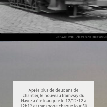
Le Havre, 1918 – Albert Kahn (producteur)
Après plus de deux ans de
chantier, le nouveau tramway du
Havre a été inauguré le 12/12/12 à
12h12 et transporte chaque jour 50